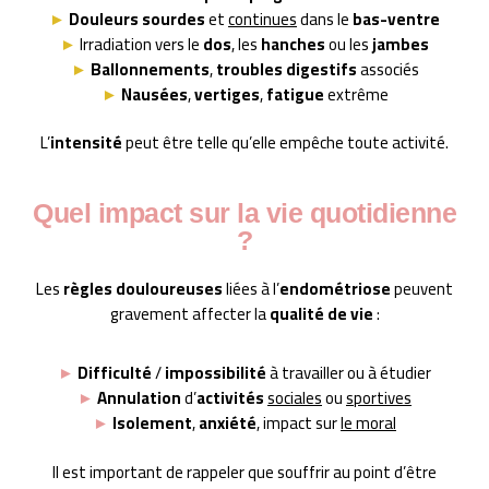
►
Douleurs sourdes
et
continues
dans le
bas-ventre
►
Irradiation vers le
dos
, les
hanches
ou les
jambes
►
Ballonnements
,
troubles digestifs
associés
►
Nausées
,
vertiges
,
fatigue
extrême
L’
intensité
peut être telle qu’elle empêche toute activité.
Quel impact sur la vie quotidienne
?
Les
règles douloureuses
liées à l’
endométriose
peuvent
gravement affecter la
qualité de vie
:
►
Difficulté
/
impossibilité
à travailler ou à étudier
►
Annulation
d’
activités
sociales
ou
sportives
►
Isolement
,
anxiété
, impact sur
le moral
Il est important de rappeler que souffrir au point d’être