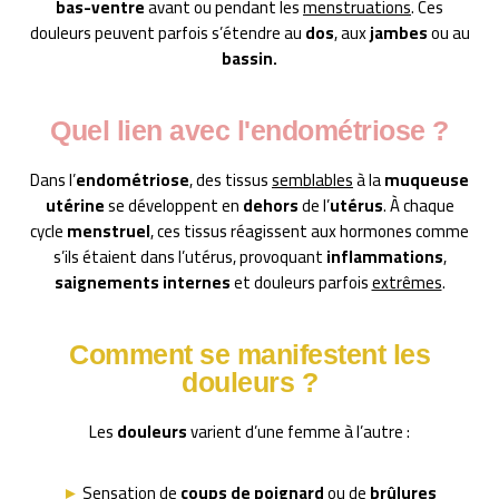
bas-ventre
avant ou pendant les
menstruations
. Ces
douleurs peuvent parfois s’étendre au
dos
, aux
jambes
ou au
bassin.
Quel lien avec l'endométriose ?
Dans l’
endométriose
, des tissus
semblables
à la
muqueuse
utérine
se développent en
dehors
de l’
utérus
. À chaque
cycle
menstruel
, ces tissus réagissent aux hormones comme
s’ils étaient dans l’utérus, provoquant
inflammations
,
saignements internes
et douleurs parfois
extrêmes
.
Comment se manifestent les
douleurs ?
Les
douleurs
varient d’une femme à l’autre :
►
Sensation de
coups de poignard
ou de
brûlures