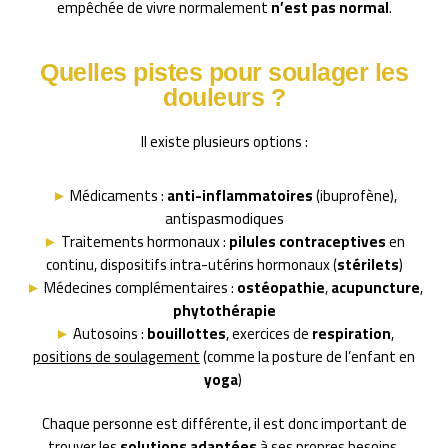
empêchée de vivre normalement
n’est pas normal
.
Quelles pistes pour soulager les
douleurs ?
Il existe plusieurs options :
►
Médicaments :
anti-inflammatoires
(ibuprofène),
antispasmodiques
►
Traitements hormonaux :
pilules contraceptives
en
continu, dispositifs intra-utérins hormonaux (
stérilets
)
►
Médecines complémentaires :
ostéopathie
,
acupuncture
,
phytothérapie
►
Autosoins :
bouillottes
, exercices de
respiration
,
positions de soulagement
(comme la posture de l’enfant en
yoga
)
Chaque personne est différente, il est donc important de
trouver les
solutions adaptées
à ses propres besoins.