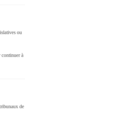
islatives ou
r continuer à
 tribunaux de