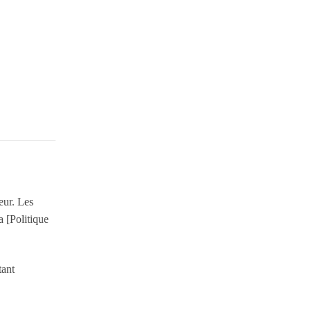
eur. Les
a [Politique
tant