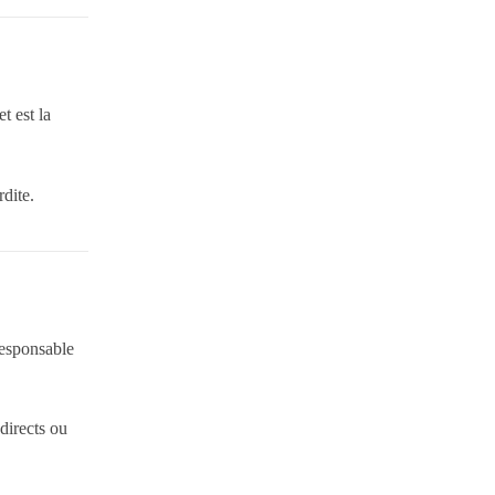
t est la
rdite.
 responsable
 directs ou