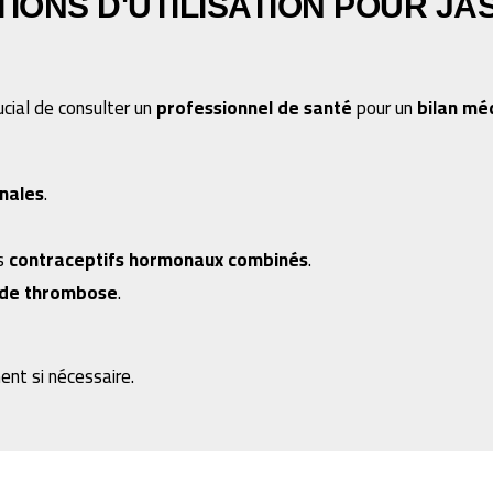
IONS D'UTILISATION POUR JA
crucial de consulter un
professionnel de santé
pour un
bilan mé
nales
.
es
contraceptifs hormonaux combinés
.
 de thrombose
.
ent si nécessaire.