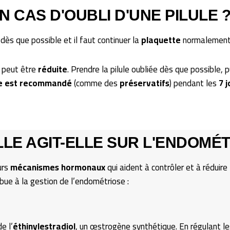
N CAS D'OUBLI D'UNE PILULE 
dès que possible et il faut continuer la
plaquette
normalement
e peut être
réduite
. Prendre la pilule oubliée dès que possible, p
re est recommandé
(comme des
préservatifs
) pendant les
7 
E AGIT-ELLE SUR L'ENDOMÉT
urs
mécanismes hormonaux
qui aident à contrôler et à réduire
ibue à la gestion de l’endométriose :
e l’
éthinylestradiol
, un œstrogène synthétique. En régulant l