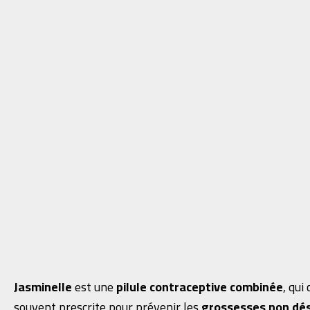
Jasminelle
est une
pilule contraceptive combinée
, qui
souvent prescrite pour prévenir les
grossesses non dés