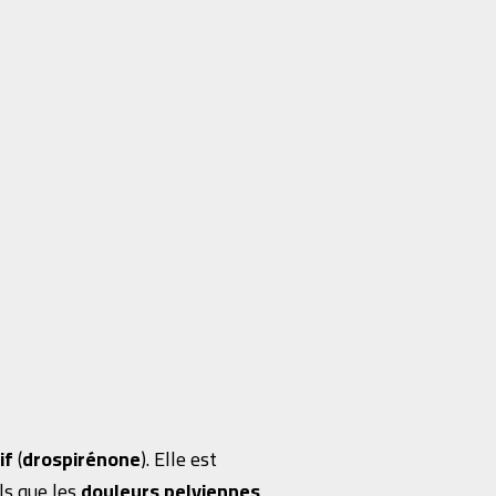
if
(
drospirénone
). Elle est
els que les
douleurs pelviennes