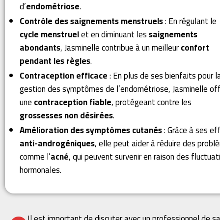
d’
endométriose
.
Contrôle des saignements menstruels
: En régulant le
cycle menstruel
et en diminuant les
saignements
abondants
, Jasminelle contribue à un meilleur
confort
pendant les règles
.
Contraception efficace
: En plus de ses bienfaits pour l
gestion des symptômes de l’endométriose, Jasminelle of
une
contraception fiable
, protégeant contre les
grossesses non désirées
.
Amélioration des symptômes cutanés
: Grâce à ses ef
anti-androgéniques
, elle peut aider à réduire des prob
comme l’
acné
, qui peuvent survenir en raison des fluctuat
hormonales.
Il est important de discuter avec un professionnel de 