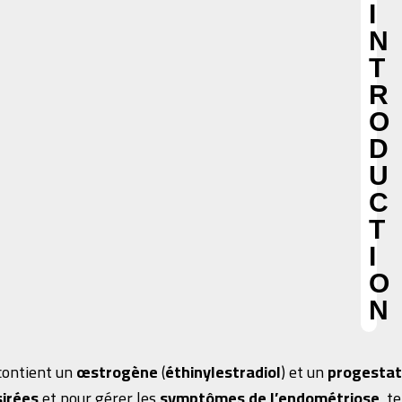
I
N
T
R
O
D
U
C
T
I
O
N
 contient un
œstrogène
(
éthinylestradiol
) et un
progestat
irées
et pour gérer les
symptômes de l’endométriose
, t