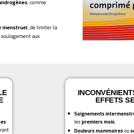
androgènes
, comme
e menstruel
, de limiter la
n soulagement aux
LE
INCONVÉNIENT
E
EFFETS S
Saignements intermenstr
ées
les
premiers mois
.
frant
Douleurs mammaires
ou
s