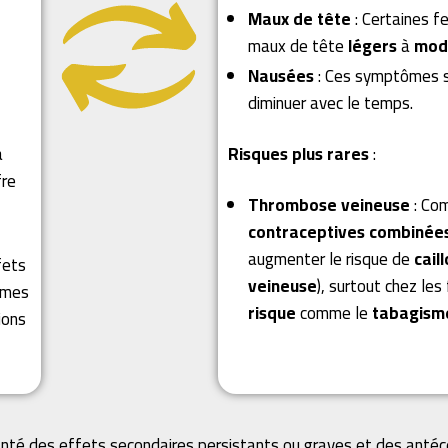
Maux de tête
: Certaines 
maux de tête
légers
à
mod
Nausées
: Ces symptômes 
diminuer avec le temps.
a
Risques plus rares
:
fre
Thrombose veineuse
: Co
contraceptives combinée
augmenter le risque de
cail
fets
veineuse
), surtout chez l
lèmes
risque
comme le
tabagism
ions
santé des effets secondaires persistants ou graves et des anté