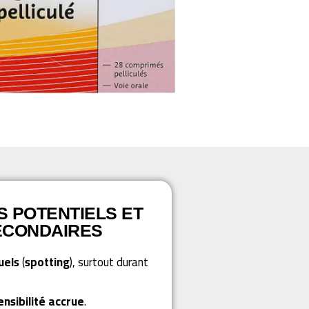
S POTENTIELS ET
ECONDAIRES
uels
(
spotting
), surtout durant
ensibilité accrue
.