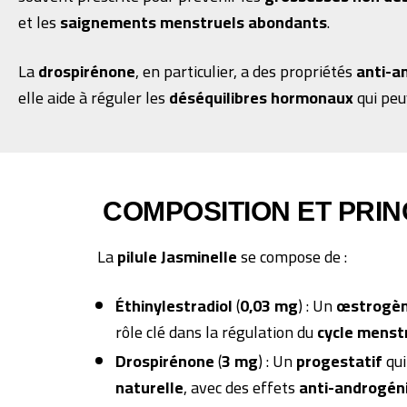
et les
saignements menstruels abondants
.
La
drospirénone
, en particulier, a des propriétés
anti-a
elle aide à réguler les
déséquilibres hormonaux
qui peu
COMPOSITION ET PRIN
La
pilule Jasminelle
se compose de :
Éthinylestradiol
(
0,03 mg
) : Un
œstrogèn
rôle clé dans la régulation du
cycle menst
Drospirénone
(
3 mg
) : Un
progestatif
qui
naturelle
, avec des effets
anti-androgén