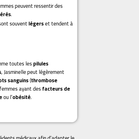
femmes peuvent ressentir des
érés
.
sont souvent
légers
et tendent à
mme toutes les
pilules
s
, Jasminelle peut légèrement
lots sanguins
(
thrombose
es femmes ayant des
facteurs de
e
ou l’
obésité
.
cédents médicaux afin d’adapter le