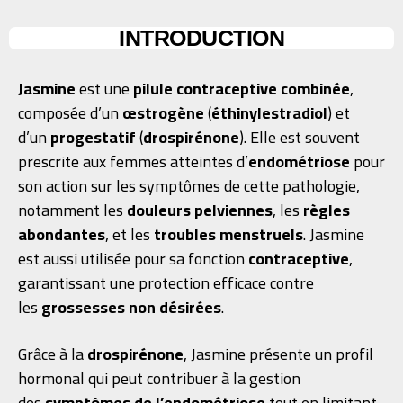
INTRODUCTION
Jasmine
est une
pilule contraceptive combinée
,
composée d’un
œstrogène
(
éthinylestradiol
) et
d’un
progestatif
(
drospirénone
). Elle est souvent
prescrite aux femmes atteintes d’
endométriose
pour
son action sur les symptômes de cette pathologie,
notamment les
douleurs pelviennes
, les
règles
abondantes
, et les
troubles menstruels
. Jasmine
est aussi utilisée pour sa fonction
contraceptive
,
garantissant une protection efficace contre
les
grossesses non désirées
.
Grâce à la
drospirénone
, Jasmine présente un profil
hormonal qui peut contribuer à la gestion
des
symptômes de l’endométriose
tout en limitant