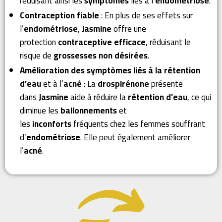
réduisant ainsi les
symptômes
liés à l’
endométriose
.
Contraception fiable
: En plus de ses effets sur
l’
endométriose
,
Jasmine
offre une
protection
contraceptive efficace
, réduisant le
risque de
grossesses non désirées
.
Amélioration des symptômes liés à la rétention
d’eau
et à l’
acné
: La
drospirénone
présente
dans
Jasmine
aide à réduire la
rétention d’eau
, ce qui
diminue les
ballonnements
et
les
inconforts
fréquents chez les femmes souffrant
d’
endométriose
. Elle peut également améliorer
l’
acné
.