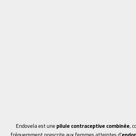
Endovela est une
pilule contraceptive combinée
, 
fréquemment prescrite aux femmes atteintes d’
endom