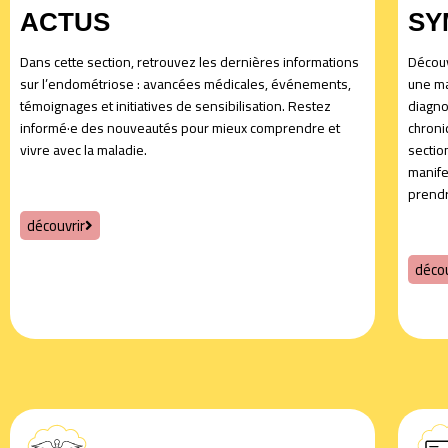
ACTUS
SY
Dans cette section, retrouvez les dernières informations
Découv
sur l’endométriose : avancées médicales, événements,
une ma
témoignages et initiatives de sensibilisation. Restez
diagno
informé·e des nouveautés pour mieux comprendre et
chroniq
vivre avec la maladie.
sectio
manife
prendr
découvrir
décou