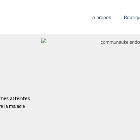
A propos
Boutiq
mmes atteintes
e la maladie