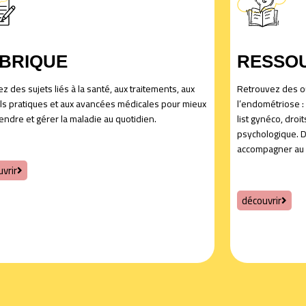
BRIQUE
RESSO
z des sujets liés à la santé, aux traitements, aux
Retrouvez des ou
ls pratiques et aux avancées médicales pour mieux
l’endométriose :
ndre et gérer la maladie au quotidien.
list gynéco, droi
psychologique. D
accompagner au 
vrir
découvrir