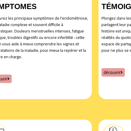
MPTOMES
TÉMOI
rez les principaux symptômes de l'endométriose,
Plongez dans les
ladie complexe et souvent difficile à
partagent leur p
stiquer. Douleurs menstruelles intenses, fatigue
histoire est uniqu
ue, troubles digestifs ou encore infertilité : cette
réalités du quoti
n vous aide à mieux comprendre les signes et
espace de partage
stations de la maladie, pour mieux la repérer et la
pour ne plus se 
e en charge.
découvrir
vrir